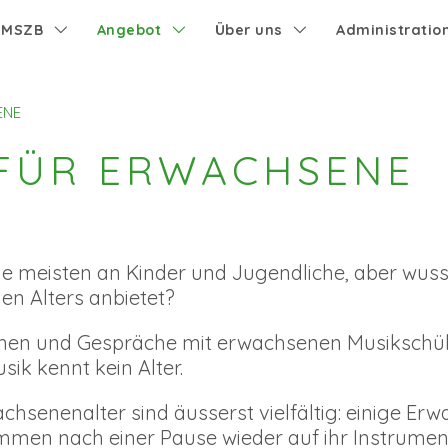
e MSZB
Angebot
Über uns
Administratio
ENE
 FÜR ERWACHSENE
e meisten an Kinder und Jugendliche, aber wuss
en Alters anbietet?
rnen und Gespräche mit erwachsenen Musikschü
ik kennt kein Alter.
hsenenalter sind äusserst vielfältig: einige Erw
men nach einer Pause wieder auf ihr Instrumen