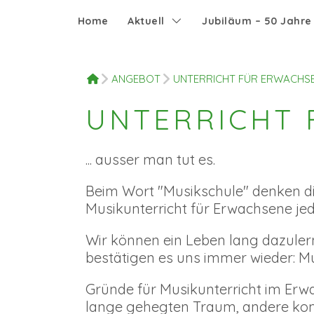
Home
Aktuell
Jubiläum – 50 Jahr
HOME
ANGEBOT
UNTERRICHT FÜR ERWACHS
UNTERRICHT
... ausser man tut es.
Beim Wort "Musikschule" denken di
Musikunterricht für Erwachsene jed
Wir können ein Leben lang dazule
bestätigen es uns immer wieder: Mus
Gründe für Musikunterricht im Erwac
lange gehegten Traum, andere kom