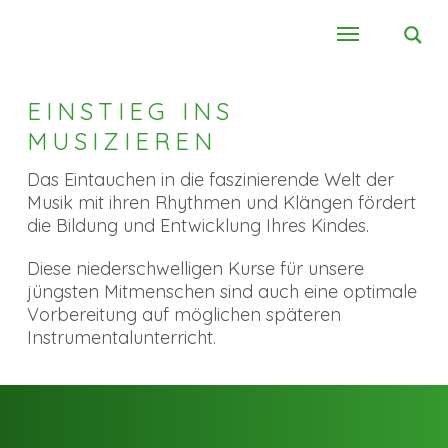
EINSTIEG INS
MUSIZIEREN
Das Ein­tau­chen in die fas­zi­nie­ren­de Welt der
Mu­sik mit ih­ren Rhyth­men und Klän­gen för­dert
die Bil­dung und Ent­wick­lung Ih­res Kin­des.
Diese niederschwelligen Kurse für unsere
jüngsten Mitmenschen sind auch eine optimale
Vorbereitung auf möglichen späteren
Instrumentalunterricht.