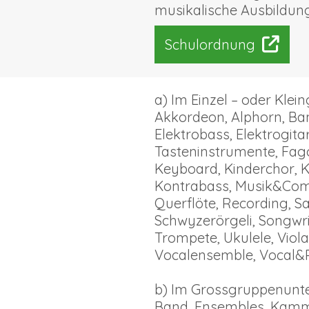
musikalische Ausbildung
Schulordnung
a) Im Einzel – oder Klei
Akkordeon, Alphorn, Bam
Elektrobass, Elektrogita
Tasteninstrumente, Fagot
Keyboard, Kinderchor, Ki
Kontrabass, Musik&Comp
Querflöte, Recording, S
Schwyzerörgeli, Songwr
Trompete, Ukulele, Viola,
Vocalensemble, Vocal&
b) Im Grossgruppenunte
Band, Ensembles, Kamme