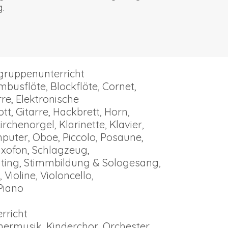
.
ngruppenunterricht
busflöte, Blockflöte, Cornet,
rre, Elektronische
t, Gitarre, Hackbrett, Horn,
rchenorgel, Klarinette, Klavier,
uter, Oboe, Piccolo, Posaune,
axofon, Schlagzeug,
iting, Stimmbildung & Sologesang,
 Violine, Violoncello,
Piano
rricht
rmusik, Kinderchor, Orchester