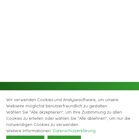
Wir verwenden Cookies und Analysesoftware, um unsere
Webseite möglichst benutzerfreundlich zu gestalten.
Wählen Sie "Alle akzeptieren", um Ihre Zustimmung zu allen
Cookies zu erteilen oder wählen Sie "Alle ablehnen", um nur die
Facebook
Instagram
© Musikschule Zollikofen Bremgarten, alle Rechte vorbehalten |
notwendigen Cookies zu verwenden.
Datenschutzerklärung
|
Webagentur GABRIEL DESIGN
Weitere Informationen:
Datenschutzerklärung
.