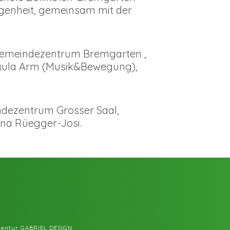
egenheit, gemeinsam mit der
 Gemeindezentrum Bremgarten ,
Regula Arm (Musik&Bewegung),
ndezentrum Grosser Saal,
ina Rüegger-Josi.
entur GABRIEL DESIGN