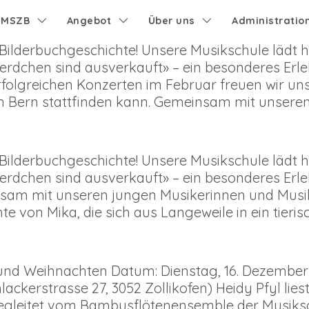
e MSZB
Angebot
Über uns
Administratio
 Bilderbuchgeschichte! Unsere Musikschule lädt h
rdchen sind ausverkauft» – ein besonderes Erleb
folgreichen Konzerten im Februar freuen wir un
 Bern stattfinden kann. Gemeinsam mit unsere
 Bilderbuchgeschichte! Unsere Musikschule lädt h
rdchen sind ausverkauft» – ein besonderes Erleb
sam mit unseren jungen Musikerinnen und Musik
e von Mika, die sich aus Langeweile in ein tieris
d Weihnachten Datum: Dienstag, 16. Dezember 2025
lackerstrasse 27, 3052 Zollikofen) Heidy Pfyl lies
begleitet vom Bambusflötenensemble der Musiks