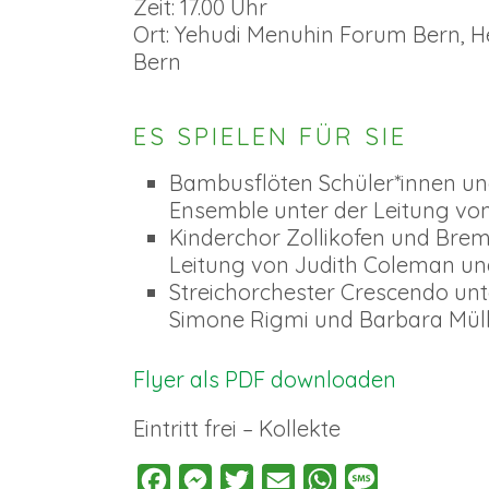
Zeit: 17.00 Uhr
Ort: Yehudi Menuhin Forum Bern, He
Bern
ES SPIELEN FÜR SIE
Bambusflöten Schüler*innen u
Ensemble unter der Leitung v
Kinderchor Zollikofen und Brem
Leitung von Judith Coleman un
Streichorchester Crescendo unt
Simone Rigmi und Barbara Mül
Flyer als PDF downloaden
Eintritt frei – Kollekte
Facebook
Messenger
Twitter
Email
WhatsApp
Message