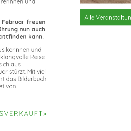
örerinnen und
Alle Veranstaltu
 Februar freuen
führung nun auch
attfinden kann.
sikerinnen und
klangvolle Reise
sich aus
r stürzt. Mit viel
ht das Bilderbuch
et von
USVERKAUFT»