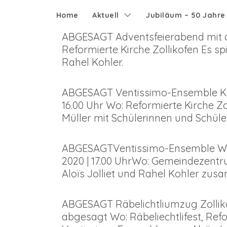
Home
Aktuell
Jubiläum – 50 Jahr
ABGESAGT Adventsfeierabend mit de
Reformierte Kirche Zollikofen Es s
Rahel Kohler.
ABGESAGT Ventissimo-Ensemble Konz
16.00 Uhr Wo: Reformierte Kirche Zo
Müller mit Schülerinnen und Schüle
ABGESAGTVentissimo-Ensemble Win
2020 | 17.00 UhrWo: Gemeindezent
Aloïs Jolliet und Rahel Kohler zu
ABGESAGT Räbelichtliumzug Zolliko
abgesagt Wo: Räbeliechtlifest, Ref