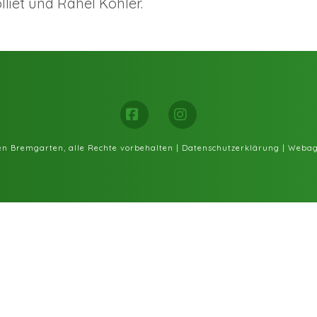
liet und Rahel Kohler.
Facebook
Instagram
fen Bremgarten, alle Rechte vorbehalten |
Datenschutzerklärung
|
Webag