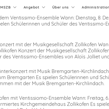
e MSZB
Angebot
Über uns
Administratio
m Ventissimo-Ensemble Wann: Dienstag, 8. Dez 20
pielen Schülerinnen und Schüler des Ventissimo-E
ert mit der Musikgesellschaft Zollikofen Wann
llikofen Konzert der Musikgesellschaft Zollikofe
r des Ventissimo-Ensembles von Aloïs Jolliet und
terkonzert mit Musik Bremgarten-Kirchlindach
rum Bremgarten Es spielen Schülerinnen und Sch
sammen mit der Musik Bremgarten-Kirchlindach.
fen mit Ventissiomo-Ensemble Wann: Freitag, 6.
ormiertes Kirchgemeindehaus Zollikofen Es spiel