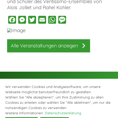
und Schüler des Ventissimo-Ensembles von
Aloïs Jolliet und Rahel Kohler.
Facebook
Messenger
Twitter
Email
WhatsApp
Message
Alle Veranstaltungen anzeigen
Wir verwenden Cookies und Analysesoftware, um unsere
Webseite möglichst benutzerfreundlich zu gestalten.
Wählen Sie "Alle akzeptieren", um Ihre Zustimmung zu allen
Cookies zu erteilen oder wählen Sie "Alle ablehnen", um nur die
Facebook
Instagram
© Musikschule Zollikofen Bremgarten, alle Rechte vorbehalten |
notwendigen Cookies zu verwenden.
Datenschutzerklärung
|
Webagentur GABRIEL DESIGN
Weitere Informationen:
Datenschutzerklärung
.