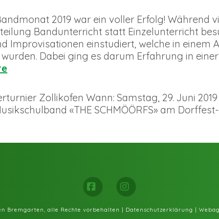
ndmonat 2019 war ein voller Erfolg! Während v
ilung Bandunterricht statt Einzelunterricht be
nd Improvisationen einstudiert, welche in einem
 wurden. Dabei ging es darum Erfahrung in eine
re
rnier Zollikofen Wann: Samstag, 29. Juni 2019 |
r Musikschulband «THE SCHMÖÖRFS» am Dorffest-S
Facebook
Instagram
fen Bremgarten, alle Rechte vorbehalten |
Datenschutzerklärung
|
Webag