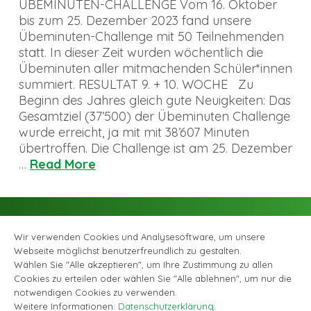
ÜBEMINUTEN-CHALLENGE Vom 16. Oktober
bis zum 25. Dezember 2023 fand unsere
Übeminuten-Challenge mit 50 Teilnehmenden
statt. In dieser Zeit wurden wöchentlich die
Übeminuten aller mitmachenden Schüler*innen
summiert. RESULTAT 9. + 10. WOCHE Zu
Beginn des Jahres gleich gute Neuigkeiten: Das
Gesamtziel (37’500) der Übeminuten Challenge
wurde erreicht, ja mit mit 38’607 Minuten
übertroffen. Die Challenge ist am 25. Dezember
…
Read More
Wir verwenden Cookies und Analysesoftware, um unsere
Webseite möglichst benutzerfreundlich zu gestalten.
Wählen Sie "Alle akzeptieren", um Ihre Zustimmung zu allen
Cookies zu erteilen oder wählen Sie "Alle ablehnen", um nur die
Facebook
Instagram
© Musikschule Zollikofen Bremgarten, alle Rechte vorbehalten |
notwendigen Cookies zu verwenden.
Datenschutzerklärung
|
Webagentur GABRIEL DESIGN
Weitere Informationen:
Datenschutzerklärung
.