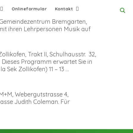
Onlineformular
Kontakt
o: Gemeindezentrum Bremgarten,
mit ihren Lehrpersonen Musik auf
likofen, Trakt II, Schulhausstr. 32,
r. Dieses Programm erwartet Sie in
a Sek Zollikofen) 11 – 13 …
 M+M, Webergutstrasse 4,
lasse Judith Coleman. Für