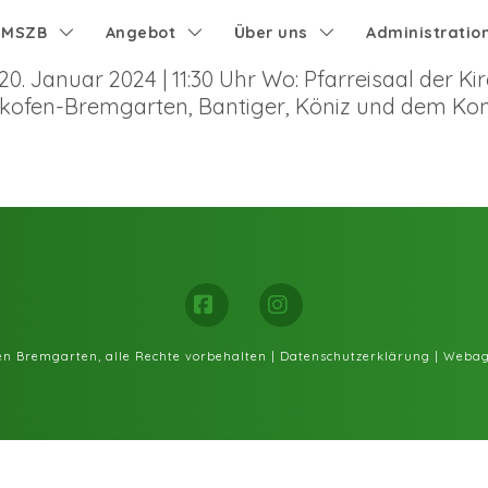
e MSZB
Angebot
Über uns
Administratio
. Januar 2024 | 11:30 Uhr Wo: Pfarreisaal der Kir
likofen-Bremgarten, Bantiger, Köniz und dem Ko
Facebook
Instagram
fen Bremgarten, alle Rechte vorbehalten |
Datenschutzerklärung
|
Webag