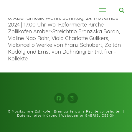
6. Abendmusik Wann: Sonntag, 24. November
2024 | 17:00 Uhr Wo: Reformierte Kirche
Zollikofen Amber-Streichtrio Franziska Baran,
Violine Nao Rohr, Viola Charlotte Gulikers,
Violoncello Werke von Franz Schubert, Zoltán
Kodály und Ernst von Dohnányi Eintritt frei –
Kollekte
Facebook
Instagram
© Musikschule Zollikofen Bremgarten, alle Rechte vorbehalten |
Datenschutzerklärung
|
Webagentur GABRIEL DESIGN