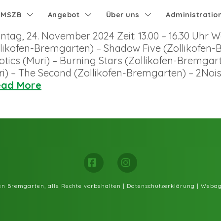
e MSZB
Angebot
Über uns
Administratio
tag, 24. November 2024 Zeit: 13.00 – 16.30 Uhr W
Zollikofen-Bremgarten) – Shadow Five (Zollikofe
tics (Muri) – Burning Stars (Zollikofen-Bremgar
 – The Second (Zollikofen-Bremgarten) – 2Noisy (
ead More
Facebook
Instagram
fen Bremgarten, alle Rechte vorbehalten |
Datenschutzerklärung
|
Webag