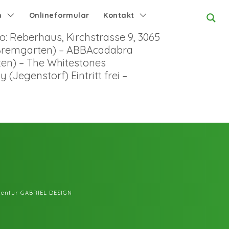
n
Onlineformular
Kontakt
o: Reberhaus, Kirchstrasse 9, 3065
n-Bremgarten) – ABBAcadabra
ten) – The Whitestones
Jegenstorf) Eintritt frei –
entur GABRIEL DESIGN