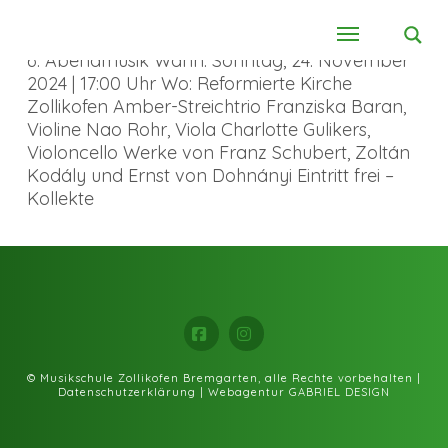
6. Abendmusik Wann: Sonntag, 24. November
2024 | 17:00 Uhr Wo: Reformierte Kirche
Zollikofen Amber-Streichtrio Franziska Baran,
Violine Nao Rohr, Viola Charlotte Gulikers,
Violoncello Werke von Franz Schubert, Zoltán
Kodály und Ernst von Dohnányi Eintritt frei –
Kollekte
Facebook
Instagram
© Musikschule Zollikofen Bremgarten, alle Rechte vorbehalten |
Datenschutzerklärung
|
Webagentur GABRIEL DESIGN