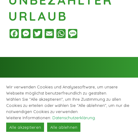
URLAUB
Facebook
Messenger
Twitter
Email
WhatsApp
Message
Wir verwenden Cookies und Analysesoftware, um unsere
Webseite möglichst benutzerfreundlich zu gestalten.
Facebook
Instagram
© Musikschule Zollikofen Bremgarten, alle Rechte vorbehalten |
Wählen Sie "Alle akzeptieren", um Ihre Zustimmung zu allen
Datenschutzerklärung
|
Webagentur GABRIEL DESIGN
Cookies zu erteilen oder wählen Sie "Alle ablehnen", um nur die
notwendigen Cookies zu verwenden.
Weitere Informationen:
Datenschutzerklärung
.
Alle akzeptieren
Alle ablehnen