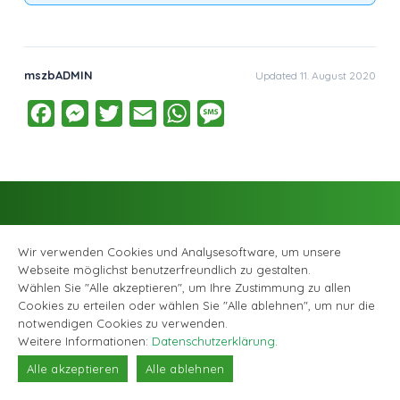
mszbADMIN
Updated 11. August 2020
Facebook
Messenger
Twitter
Email
WhatsApp
Message
Wir verwenden Cookies und Analysesoftware, um unsere
Webseite möglichst benutzerfreundlich zu gestalten.
Wählen Sie "Alle akzeptieren", um Ihre Zustimmung zu allen
Facebook
Instagram
© Musikschule Zollikofen Bremgarten, alle Rechte vorbehalten |
Cookies zu erteilen oder wählen Sie "Alle ablehnen", um nur die
Datenschutzerklärung
|
Webagentur GABRIEL DESIGN
notwendigen Cookies zu verwenden.
Weitere Informationen:
Datenschutzerklärung
.
Alle akzeptieren
Alle ablehnen