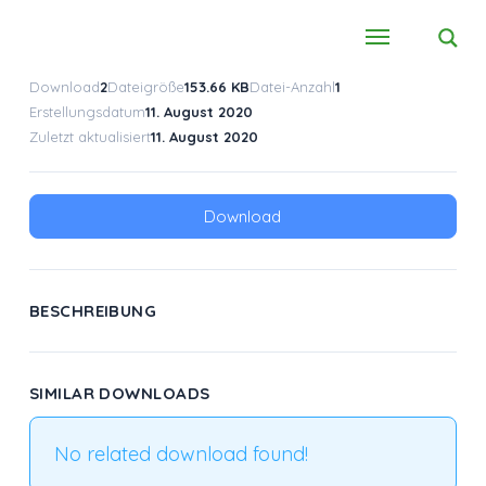
Download
2
Dateigröße
153.66 KB
Datei-Anzahl
1
Erstellungsdatum
11. August 2020
Zuletzt aktualisiert
11. August 2020
Download
BESCHREIBUNG
SIMILAR DOWNLOADS
No related download found!