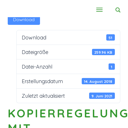
Download
Download
51
Dateigröße
259.96 KB
Datei-Anzahl
1
Erstellungsdatum
14. August 2018
Zuletzt aktualisiert
9. Juni 2021
KOPIERREGELUN
MIT