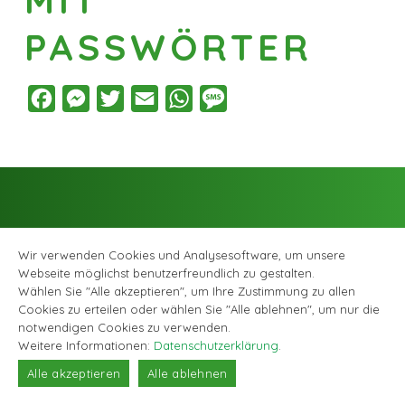
PASSWÖRTER
Facebook
Messenger
Twitter
Email
WhatsApp
Message
Wir verwenden Cookies und Analysesoftware, um unsere
Webseite möglichst benutzerfreundlich zu gestalten.
Facebook
Instagram
© Musikschule Zollikofen Bremgarten, alle Rechte vorbehalten |
Wählen Sie "Alle akzeptieren", um Ihre Zustimmung zu allen
Datenschutzerklärung
|
Webagentur GABRIEL DESIGN
Cookies zu erteilen oder wählen Sie "Alle ablehnen", um nur die
notwendigen Cookies zu verwenden.
Weitere Informationen:
Datenschutzerklärung
.
Alle akzeptieren
Alle ablehnen