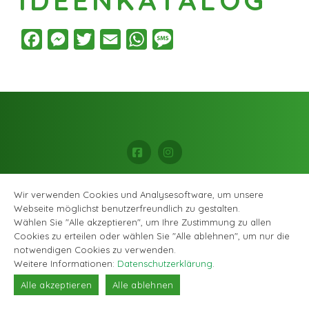
Facebook
Messenger
Twitter
Email
WhatsApp
Message
Facebook
Instagram
© Musikschule Zollikofen Bremgarten, alle Rechte vorbehalten |
Datenschutzerklärung
|
Webagentur GABRIEL DESIGN
Wir verwenden Cookies und Analysesoftware, um unsere
Webseite möglichst benutzerfreundlich zu gestalten.
Wählen Sie "Alle akzeptieren", um Ihre Zustimmung zu allen
Cookies zu erteilen oder wählen Sie "Alle ablehnen", um nur die
notwendigen Cookies zu verwenden.
Weitere Informationen:
Datenschutzerklärung
.
Alle akzeptieren
Alle ablehnen