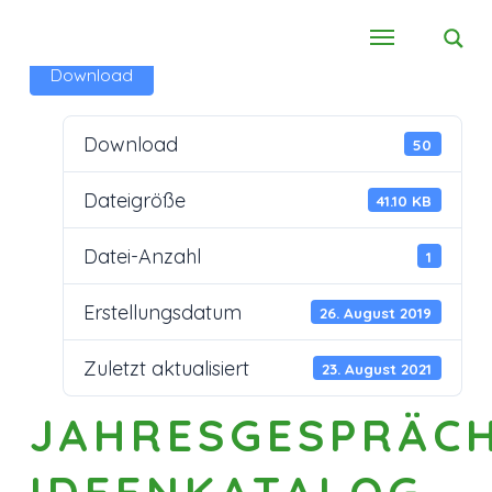
Download
Download
50
Dateigröße
41.10 KB
Datei-Anzahl
1
Erstellungsdatum
26. August 2019
Zuletzt aktualisiert
23. August 2021
JAHRESGESPRÄC
IDEENKATALOG