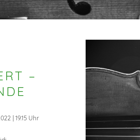
RT –
NDE
22 | 19.15 Uhr
idi