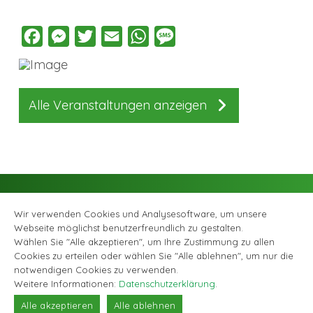
Facebook
Messenger
Twitter
Email
WhatsApp
Message
Alle Veranstaltungen anzeigen
Wir verwenden Cookies und Analysesoftware, um unsere
Webseite möglichst benutzerfreundlich zu gestalten.
Wählen Sie "Alle akzeptieren", um Ihre Zustimmung zu allen
Cookies zu erteilen oder wählen Sie "Alle ablehnen", um nur die
Facebook
Instagram
© Musikschule Zollikofen Bremgarten, alle Rechte vorbehalten |
notwendigen Cookies zu verwenden.
Datenschutzerklärung
|
Webagentur GABRIEL DESIGN
Weitere Informationen:
Datenschutzerklärung
.
Alle akzeptieren
Alle ablehnen