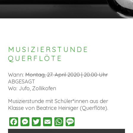
MUSIZIERSTUNDE
QUERFLÖTE
Wann:
Montag, 27. April 2020 | 20.00 Uhr
ABGESAGT
Wo: Jufo, Zollikofen
Musizierstunde mit Schüler*innen aus der
Klasse von Beatrice Heiniger (Querflöte).
Facebook
Messenger
Twitter
Email
WhatsApp
Message